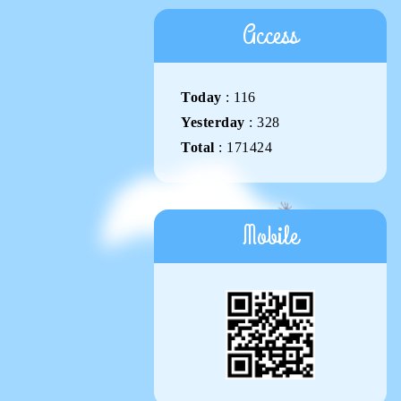
Access
Today
:
116
Yesterday
:
328
Total
:
171424
Mobile