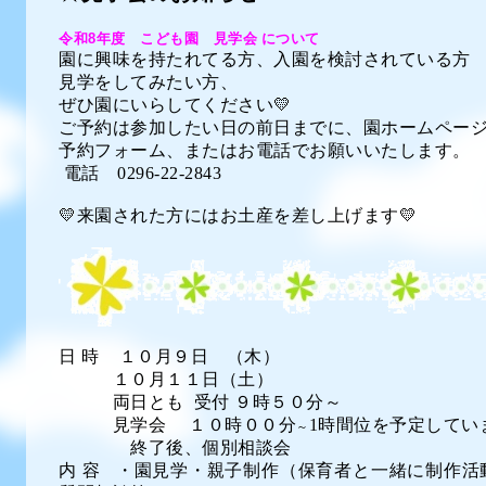
令和
8
年度 こども園 見学会 について
園に興味を持たれてる方、入園を検討されている方
見学をしてみたい方、
ぜひ園にいらしてください💛
ご予約は参加したい日の前日までに、園ホームペー
予約フォーム、またはお電話でお願いいたします。
電話 0296-22-2843
💛来園された方にはお土産を差し上げます💛
日 時 １０月９日 （木）
１０月１１日（土）
両日とも 受付 ９時５０分～
見学会 １０時００分
1時間位を予定してい
～
終了後、個別相談会
内 容 ・園見学・親子制作（保育者と一緒に制作活